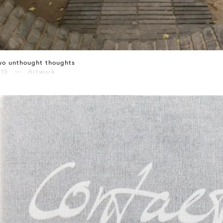
wo unthought thoughts
015 — Artwork
⤶