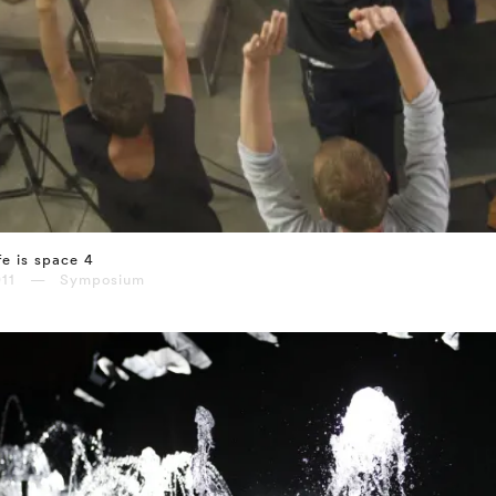
fe is space 4
011 — Symposium
⤶