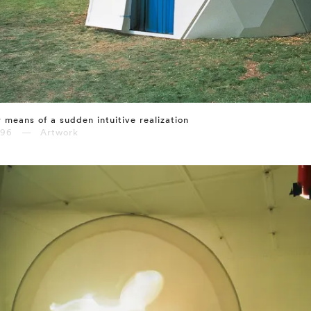
 means of a sudden intuitive realization
996 — Artwork
⤶